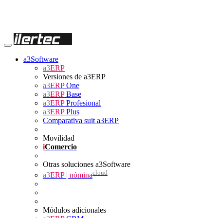
a3Software
a3
ERP
Versiones de a3ERP
a3
ERP
One
a3
ERP
Base
a3
ERP
Profesional
a3
ERP
Plus
Comparativa suit a3ERP
Movilidad
i
Comercio
Otras soluciones a3Software
cloud
a3
ERP
|
nómina
Módulos adicionales