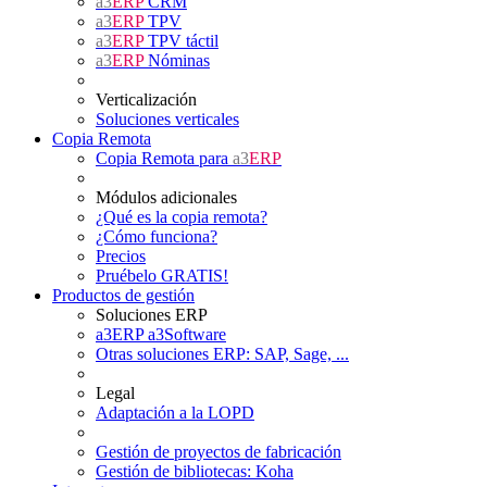
a3
ERP
CRM
a3
ERP
TPV
a3
ERP
TPV táctil
a3
ERP
Nóminas
Verticalización
Soluciones verticales
Copia Remota
Copia Remota para
a3
ERP
Módulos adicionales
¿Qué es la copia remota?
¿Cómo funciona?
Precios
Pruébelo GRATIS!
Productos de gestión
Soluciones ERP
a3ERP a3Software
Otras soluciones ERP: SAP, Sage, ...
Legal
Adaptación a la LOPD
Gestión de proyectos de fabricación
Gestión de bibliotecas: Koha