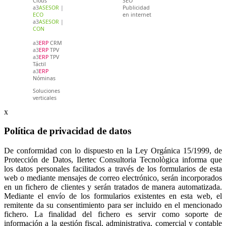
Clous
SEO
a3
ASESOR
|
Publicidad
ECO
en internet
a3
ASESOR
|
CON
a3
ERP
CRM
a3
ERP
TPV
a3
ERP
TPV
Táctil
a3
ERP
Nóminas
Soluciones
verticales
x
Política de privacidad de datos
De conformidad con lo dispuesto en la Ley Orgánica 15/1999, de
Protección de Datos, Ilertec Consultoria Tecnològica informa que
los datos personales facilitados a través de los formularios de esta
web o mediante mensajes de correo electrónico, serán incorporados
en un fichero de clientes y serán tratados de manera automatizada.
Mediante el envío de los formularios existentes en esta web, el
remitente da su consentimiento para ser incluido en el mencionado
fichero. La finalidad del fichero es servir como soporte de
información a la gestión fiscal, administrativa, comercial y contable