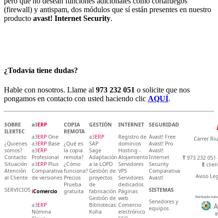
pero que no desean funciones adicionales como cortafuegos
(firewall) y antispam, dos módulos que sí están presentes en nuestro
producto
avast! Internet Security
.
¿Todavía tiene dudas?
Hable con nosotros. Llame al
973 232 051
o solicite que nos
pongamos en contacto con usted haciendo clic
AQUÍ
.
SOBRE
a3
ERP
COPIA
GESTIÓN
INTERNET
SEGURIDAD
ILERTEC
REMOTA
a3
ERP
One
a3
ERP
Registro de
Avast! Free
Carrer Riu
¿Quienes
a3
ERP
Base
¿Qué es
SAP
dominios
Avast! Pro
somos?
a3
ERP
la copia
Sage
Hosting -
Avast!
Contacto
Profesional
remota?
Adaptación
Alojamiento
Internet
T
973 232 051 
Situación
a3
ERP
Plus
¿Cómo
a la LOPD
Servidores
Security
E
clie
Atención
Comparativa
funciona?
Gestión de
VPS
Comparativa
Aviso Leg
al Cliente
de versiones
Precios
proyectos
Servidores
Avast!
Prueba
de
dedicados
SERVICIOS
SISTEMAS
i
Comercio
gratuita
fabricación
Páginas
Gestión de
web
Servidores y
a3
ERP
Bibliotecas:
Comercio
equipos
Nómina
Koha
electrónico