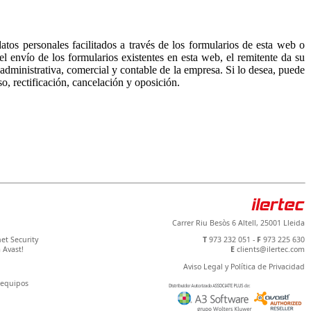
os personales facilitados a través de los formularios de esta web o
l envío de los formularios existentes en esta web, el remitente da su
 administrativa, comercial y contable de la empresa. Si lo desea, puede
so, rectificación, cancelación y oposición.
Carrer Riu Besòs 6 Altell, 25001 Lleida
net Security
T
973 232 051 -
F
973 225 630
 Avast!
E
clients@ilertec.com
Aviso Legal y Política de Privacidad
 equipos