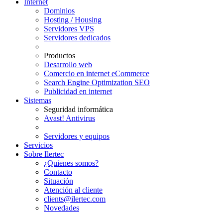
Internet
Dominios
Hosting / Housing
Servidores VPS
Servidores dedicados
Productos
Desarrollo web
Comercio en internet eCommerce
Search Engine Optimization SEO
Publicidad en internet
Sistemas
Seguridad informática
Avast! Antivirus
Servidores y equipos
Servicios
Sobre Ilertec
¿Quienes somos?
Contacto
Situación
Atención al cliente
clients@ilertec.com
Novedades