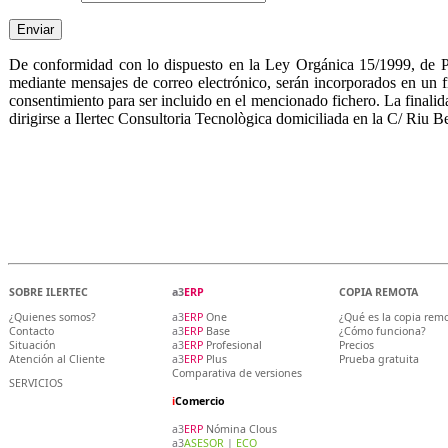
De conformidad con lo dispuesto en la Ley Orgánica 15/1999, de Pro
mediante mensajes de correo electrónico, serán incorporados en un fi
consentimiento para ser incluido en el mencionado fichero. La finalida
dirigirse a Ilertec Consultoria Tecnològica domiciliada en la C/ Riu Be
SOBRE ILERTEC
a3
ERP
COPIA REMOTA
¿Quienes somos?
a3
ERP
One
¿Qué es la copia rem
Contacto
a3
ERP
Base
¿Cómo funciona?
Situación
a3
ERP
Profesional
Precios
Atención al Cliente
a3
ERP
Plus
Prueba gratuita
Comparativa de versiones
SERVICIOS
i
Comercio
a3
ERP
Nómina Clous
a3
ASESOR
|
ECO