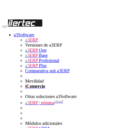
a3Software
a3
ERP
Versiones de a3ERP
a3
ERP
One
a3
ERP
Base
a3
ERP
Profesional
a3
ERP
Plus
Comparativa suit a3ERP
Movilidad
i
Comercio
Otras soluciones a3Software
cloud
a3
ERP
|
nómina
Módulos adicionales