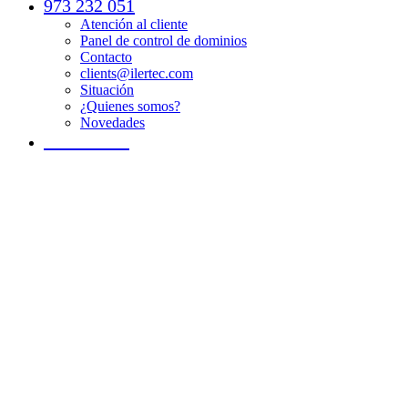
973 232 051
Atención al cliente
Panel de control de dominios
Contacto
clients@ilertec.com
Situación
¿Quienes somos?
Novedades
SOPORTE