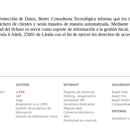
tección de Datos, Ilertec Consultoria Tecnològica informa que los dat
chero de clientes y serán tratados de manera automatizada. Mediante e
d del fichero es servir como soporte de información a la gestión fiscal,
sòs 6 Altell, 25001 de Lleida con el fin de ejercer los derechos de acce
GESTIÓN
INTERNET
SEGURIDAD
ota?
a3
ERP
Registro de dominios
Avast! Free
SAP
Hosting - Alojamiento
Avast! Pro
Sage
Servidores VPS
Avast! Inter
Adaptación a la LOPD
Servidores dedicados
Comparativa
Gestión de proyectos de
Páginas web
SISTEMAS
fabricación
Comercio electrónico
Gestión de Bibliotecas: Koha
SEO
Servidores y
Publicidad en internet