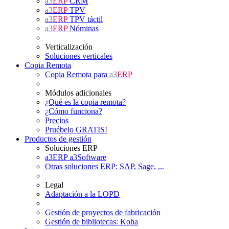
a3
ERP
CRM
a3
ERP
TPV
a3
ERP
TPV táctil
a3
ERP
Nóminas
Verticalización
Soluciones verticales
Copia Remota
Copia Remota para
a3
ERP
Módulos adicionales
¿Qué es la copia remota?
¿Cómo funciona?
Precios
Pruébelo GRATIS!
Productos de gestión
Soluciones ERP
a3ERP a3Software
Otras soluciones ERP: SAP, Sage, ...
Legal
Adaptación a la LOPD
Gestión de proyectos de fabricación
Gestión de bibliotecas: Koha